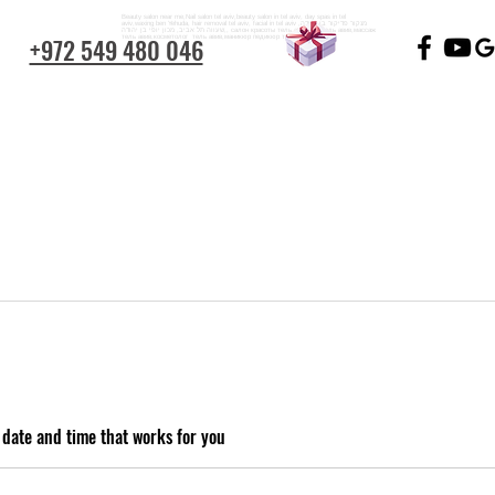
Beauty salon near me,Nail salon tel aviv,beauty salon in tel aviv, day spas in tel
aviv,waxing ben Yehuda, hair removal tel aviv, facial in tel aviv מנקור פדיקור בן יהודה,
שעווה תל אביב, מכון יופי בן יהודה,, салон красоты тель авив,спа тель авив,массаж
+972 549 480 046
тель авив,косметолог тель авив,маникюр педикюр тель авив
 date and time that works for you